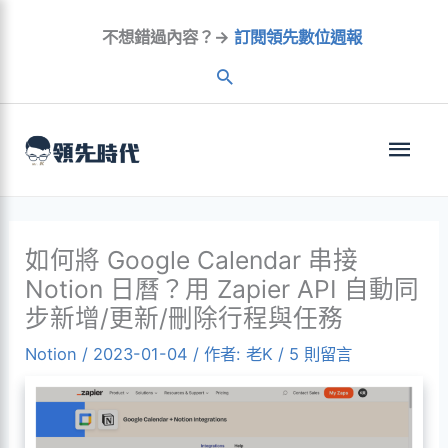
跳
不想錯過內容？→
訂閱領先數位週報
至
內
容
主
選
單
如何將 Google Calendar 串接
Notion 日曆？用 Zapier API 自動同
步新增/更新/刪除行程與任務
Notion
/
2023-01-04
/ 作者:
老K
/
5 則留言