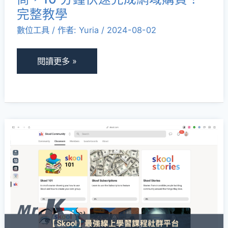
分
知！
完整教學
鐘
數位工具
/ 作者:
Yuria
/
2024-08-02
快
速
完
閱讀更多 »
成
網
域
購
【Skool
買！
評
完
價】
整
最
教
強
學
線
上