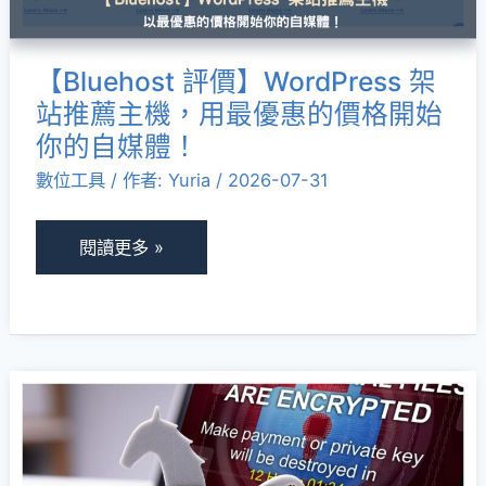
薦
主
【Bluehost 評價】WordPress 架
機，
站推薦主機，用最優惠的價格開始
用
你的自媒體！
最
數位工具
/ 作者:
Yuria
/
2026-07-31
優
惠
的
閱讀更多 »
價
格
開
始
特
你
洛
的
伊
自
木