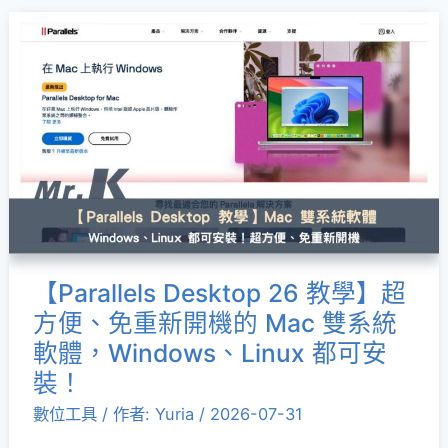
產
【Parallels
能
Desktop
的
26
雙
教
螢
學】
幕
超
工
方
具
便、
教
免
學
【Parallels Desktop 26 教學】超
重
分
方便、免重新開機的 Mac 雙系統
新
享
軟體，Windows、Linux 都可安
開
裝！
機
數位工具
/ 作者:
Yuria
/
2026-07-31
的
Mac