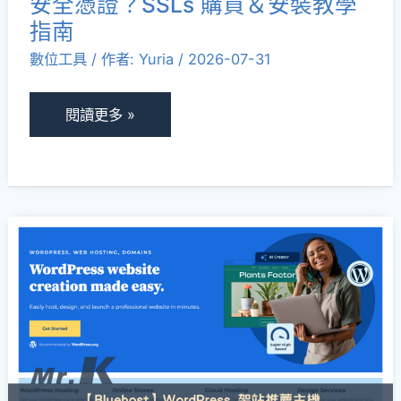
安全憑證？SSLs 購買＆安裝教學
證？
指南
SSLs
數位工具
/ 作者:
Yuria
/
2026-07-31
購
買
＆
閱讀更多 »
安
裝
教
學
【Bluehost
指
評
南
價】
WordPress
架
站
推