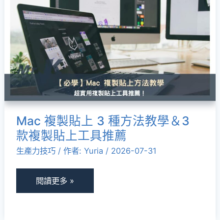
複
預
製
防
貼
方
上
法
3
完
種
整
方
指
法
南
Mac 複製貼上 3 種方法教學＆3
教
款複製貼上工具推薦
學
生產力技巧
/ 作者:
Yuria
/
2026-07-31
＆
3
款
閱讀更多 »
複
製