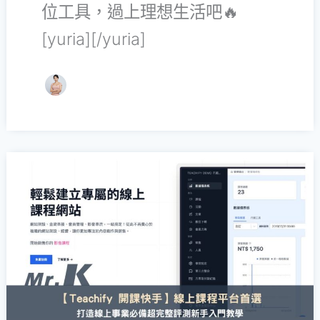
位工具，過上理想生活吧🔥
[yuria][/yuria]
【Teachify
開
課
快
手】
自
架
開