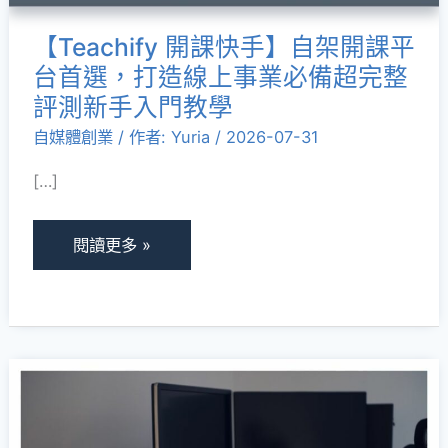
課
【Teachify 開課快手】自架開課平
平
台首選，打造線上事業必備超完整
台
評測新手入門教學
首
自媒體創業
/ 作者:
Yuria
/
2026-07-31
選，
打
[…]
造
線
閱讀更多 »
上
事
業
必
【教
備
學】
超
雙
完