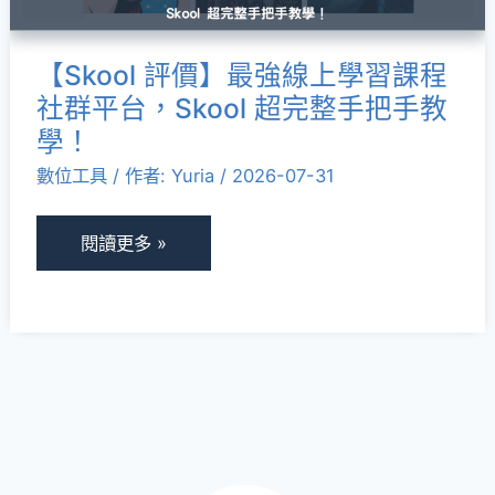
學
習
【Skool 評價】最強線上學習課程
課
社群平台，Skool 超完整手把手教
程
學！
社
數位工具
/ 作者:
Yuria
/
2026-07-31
群
平
台，
閱讀更多 »
Skool
超
完
整
手
把
手