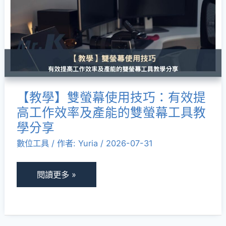
螢
整
幕
評
使
測
用
新
技
手
巧：
入
【教學】雙螢幕使用技巧：有效提
有
門
高工作效率及產能的雙螢幕工具教
效
教
學分享
提
學
數位工具
/ 作者:
Yuria
/
2026-07-31
高
工
作
閱讀更多 »
效
率
及