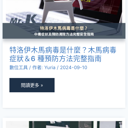
媒
馬
體！
病
毒
是
什
特洛伊木馬病毒是什麼？木馬病毒
麼？
症狀＆6 種預防方法完整指南
木
數位工具
/ 作者:
Yuria
/
2024-09-10
馬
病
毒
閱讀更多 »
症
狀
＆
6
Mac
種