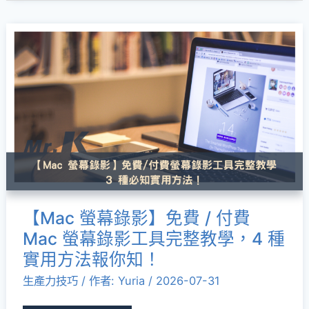
貼
上
【Mac
工
螢
具
幕
推
錄
薦
影】
免
費
/
付
【Mac 螢幕錄影】免費 / 付費
費
Mac 螢幕錄影工具完整教學，4 種
Mac
實用方法報你知！
螢
生產力技巧
/ 作者:
Yuria
/
2026-07-31
幕
錄