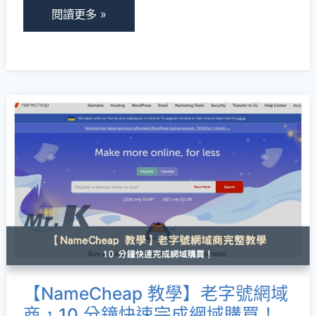
影
閱讀更多 »
工
具
完
整
【NameCheap
教
教
學，
學】
4
老
種
字
實
號
用
網
方
域
法
商，
報
【NameCheap 教學】老字號網域
10
你
商，10 分鐘快速完成網域購買！