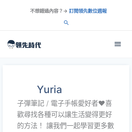
跳
不想錯過內容？→
訂閱領先數位週報
至
內
容
主
選
單
Yuria
子彈筆記 / 電子手帳愛好者❤️喜
歡尋找各種可以讓生活變得更好
的方法！ 讓我們一起學習更多數