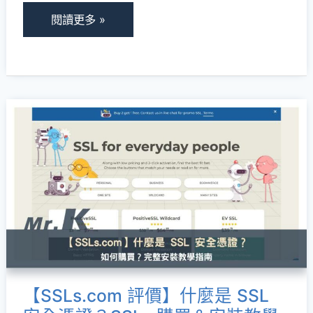
雙
閱讀更多 »
系
統
軟
體，
【SSLs.com
Windows、
評
Linux
價】
都
什
可
麼
安
是
裝！
SSL
安
全
【SSLs.com 評價】什麼是 SSL
憑