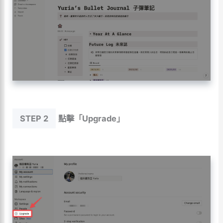
STEP 2
點擊「Upgrade」