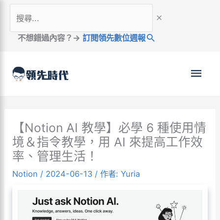
跳
搜
至
尋...
內
不想錯過內容？→
訂閱領先數位週報
容
主
選
單
【Notion AI 教學】必學 6 種使用情
境＆指令教學，用 AI 來提高工作效
率、管理生活！
Notion
/
2024-06-13
/ 作者:
Yuria