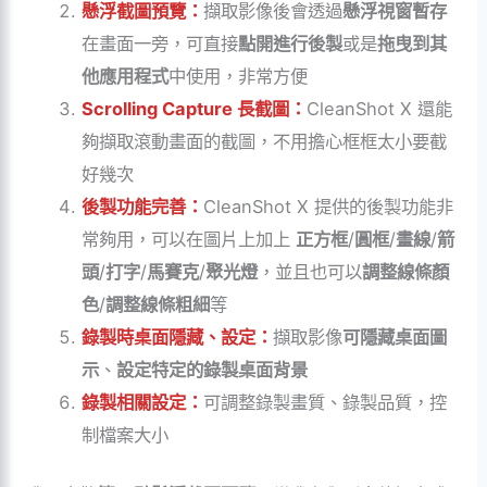
懸浮截圖預覽：
擷取影像後會透過
懸浮視窗暫存
在畫面一旁，可直接
點開進行後製
或是
拖曳到其
他應用程式
中使用，非常方便
Scrolling Capture
長截圖
：
CleanShot X 還能
夠擷取滾動畫面的截圖，不用擔心框框太小要截
好幾次
後製功能完善：
CleanShot X 提供的後製功能非
常夠用，可以在圖片上加上
正方框
/
圓框
/
畫線
/
箭
頭
/
打字
/
馬賽克
/
聚光燈
，並且也可以
調整線條顏
色
/
調整線條粗細
等
錄製時
桌面隱藏、設定：
擷取影像
可隱藏桌面圖
示
、
設定特定的錄製桌面背景
錄製相關設定：
可調整錄製畫質、錄製品質，控
制檔案大小