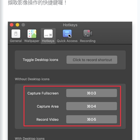
擷取影像操作的快捷鍵囉！