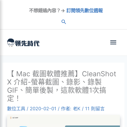
跳
不想錯過內容？→
訂閱領先數位週報
至
內
容
主
選
單
【 Mac 截圖軟體推薦】CleanShot
X 介紹-螢幕截圖、錄影、錄製
GIF、簡單後製，這款軟體1次搞
定！
數位工具
/
2020-02-01
/ 作者:
老K
/
11 則留言