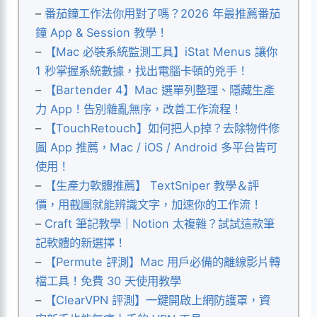
–
番茄鐘工作法你用對了嗎？2026 年最推薦番茄
鐘 App & Session 教學！
–
【Mac 必裝系統監測工具】iStat Menus 讓你
1 秒掌握系統數據，找出電腦卡頓的兇手！
–
【Bartender 4】Mac 選單列整理、隱藏生產
力 App！告別雜亂無序，改善工作流程！
–
【TouchRetouch】如何把人p掉？去除物件修
圖 App 推薦，Mac / iOS / Android 多平台皆可
使用！
–
【生產力軟體推薦】 TextSniper 教學＆評
價，用截圖就能辨識文字，加速你的工作流！
–
Craft 筆記教學｜Notion 太複雜？試試這款筆
記軟體的新選擇！
–
【Permute 評測】Mac 用戶必備的離線影片轉
檔工具！免費 30 天使用教學
–
【ClearVPN 評測】一鍵開啟上網防護罩，資