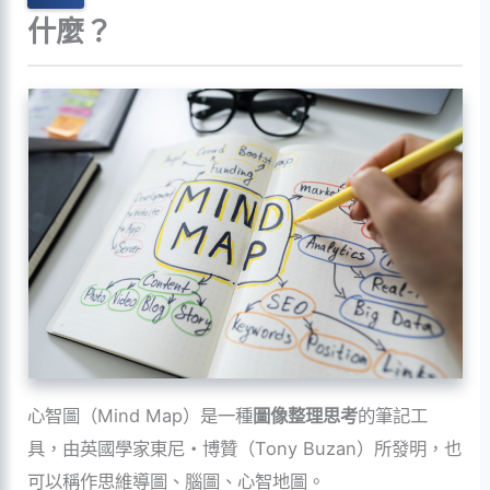
什麼？
心智圖（Mind Map）是一種
圖像整理思考
的筆記工
具，由英國學家東尼・博贊（Tony Buzan）所發明，也
可以稱作思維導圖、腦圖、心智地圖。