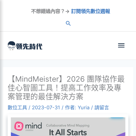
跳
不想錯過內容？→
訂閱領先數位週報
至
內
容
主
選
單
【MindMeister】2026 團隊協作最
佳心智圖工具！提高工作效率及專
案管理的最佳解決方案
數位工具
/
2023-07-31
/ 作者:
Yuria
/
請留言