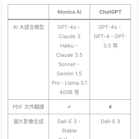
Monica AI
ChatGPT
AI 大語言模型
GPT-4o、
GPT-4o、
Claude 3
GPT-4、GPT-
Haiku、
3.5 等
Claude 3.5
Sonnet、
Gemini 1.5
Pro、Llama 3.1
405B 等
PDF 文件翻譯
✔︎
✘
圖片影像生成
Dall-E 3、
Dall-E 3
Stable