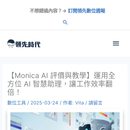
跳
不想錯過內容？→
訂閱領先數位週報
至
內
容
主
選
單
【Monica AI 評價與教學】運用全
方位 AI 智慧助理，讓工作效率翻
倍！
數位工具
/
2025-03-24
/ 作者:
Vita
/
請留言