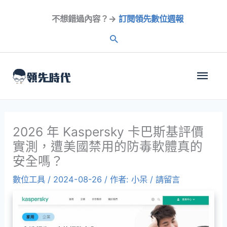
跳
不想錯過內容？→
訂閱領先數位週報
至
內
容
主
選
單
2026 年 Kaspersky 卡巴斯基評價
實測，遭美國禁用的防毒軟體真的
安全嗎？
數位工具
/
2024-08-26
/ 作者:
小呆
/
請留言