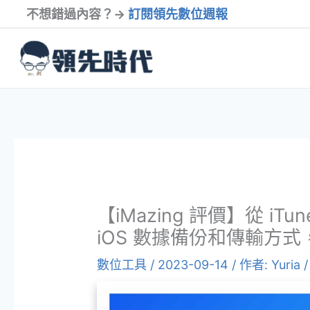
跳
不想錯過內容？→
訂閱領先數位週報
至
內
容
【iMazing 評價】從 iTu
iOS 數據備份和傳輸方
數位工具
/
2023-09-14
/ 作者:
Yuria