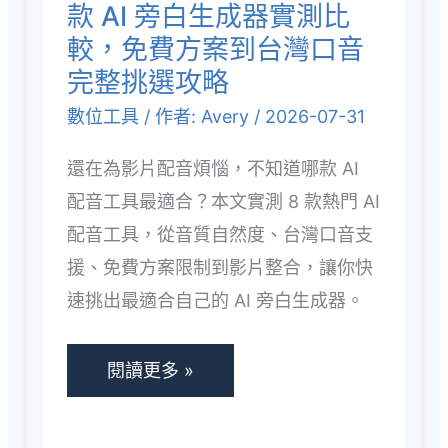
薦：
款 AI 旁白生成器實測比
看！
8
較，免費方案到台灣口音
款
完整挑選攻略
AI
數位工具
/ 作者:
Avery
/
2026-07-31
旁
還在為影片配音煩惱，不知道哪款 AI
白
配音工具最適合？本文實測 8 款熱門 AI
生
配音工具，從音質自然度、台灣口音支
成
援、免費方案限制到影片整合，讓你快
器
速挑出最適合自己的 AI 旁白生成器。
實
測
比
閱讀更多 »
較，
免