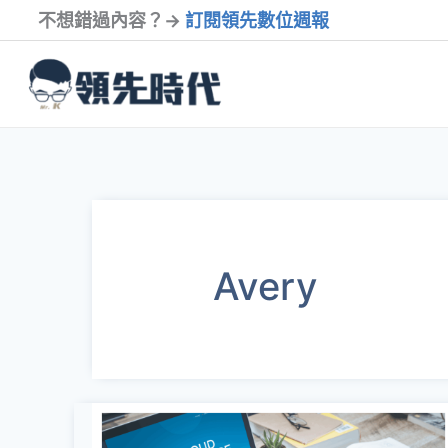
跳
不想錯過內容？→
訂閱領先數位週報
至
內
容
Avery
2026