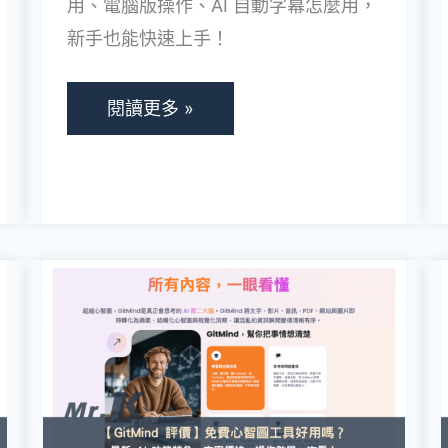
用、電腦版操作、AI 自動字幕怎麼用，
功
新手也能快速上手！
能
特
色、
閱讀更多 »
費
用、
電
腦
版
【
教
2026
學
GitMind
與
評
AI
價】
字