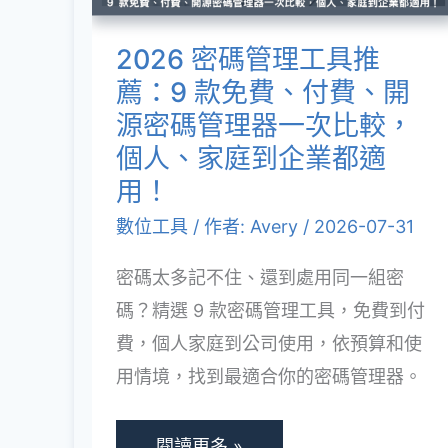
工
挑
具
2026 密碼管理工具推
選
推
薦：9 款免費、付費、開
全
薦：
源密碼管理器一次比較，
攻
9
個人、家庭到企業都適
略！
款
用！
免
數位工具
/ 作者:
Avery
/
2026-07-31
費、
密碼太多記不住、還到處用同一組密
付
碼？精選 9 款密碼管理工具，免費到付
費、
費，個人家庭到公司使用，依預算和使
開
用情境，找到最適合你的密碼管理器。
源
密
碼
閱讀更多 »