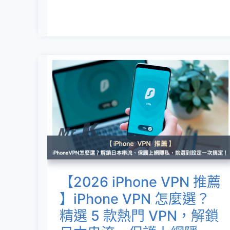
【2026
iPhone
VPN
推
薦
】
iPhone
【2026 iPhone VPN 推薦
VPN
】iPhone VPN 怎麼選？
怎
精選 5 款熱門 VPN，解鎖
麼