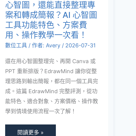
圖，
心智圖，還能直接整理專
一
還
案和轉成簡報？AI 心智圖
次
能
工具功能特色、方案費
看！
直
用、操作教學一次看！
接
數位工具
/ 作者:
Avery
/
2026-07-31
整
還在用心智圖整理完、再開 Canva 或
理
PPT 重新排版？EdrawMind 讓你從整
專
理思路到輸出簡報，都在同一個工具完
案
成。這篇 EdrawMind 完整評測，從功
和
能特色、適合對象、方案價格、操作教
轉
學到情境使用流程一次了解！
成
簡
報？
閱讀更多 »