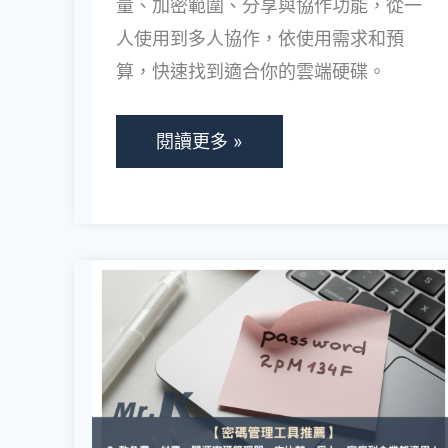
量、加密範圍、分享與協作功能，從一
私、
人使用到多人協作，依使用需求和預
團
算，快速找到適合你的雲端硬碟。
隊
協
作，
閱讀更多 »
免
費
／
付
2026
費
密
雲
碼
端
管
硬
理
碟