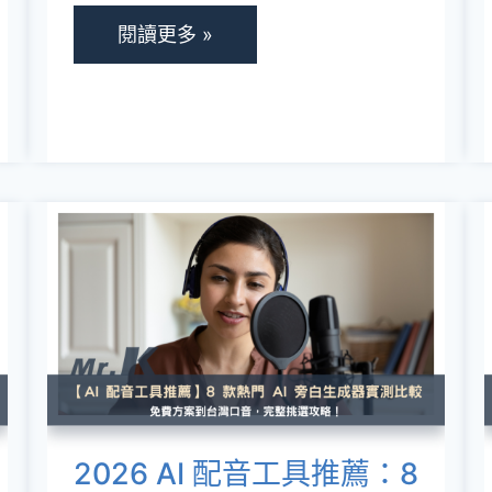
能
閱讀更多 »
特
色、
方
案
價
2026
格、
AI
操
配
作
音
教
工
學
具
一
推
2026 AI 配音工具推薦：8
次