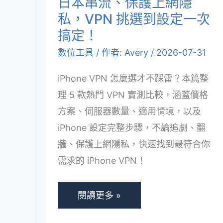
日本串流、保護上網隱
選？
私，VPN 挑選到設定一次
精
搞定！
選
數位工具
/ 作者:
Avery
/
2026-07-31
5
iPhone VPN 怎麼選才不踩雷？本篇整
款
理 5 款熱門 VPN 實測比較，涵蓋價格
熱
方案、伺服器數量、適用情境，以及
門
iPhone 設定完整步驟，不論追劇、翻
VPN，
牆、保護上網隱私，快速找到最符合你
解
需求的 iPhone VPN！
鎖
日
本
閱讀更多 »
串