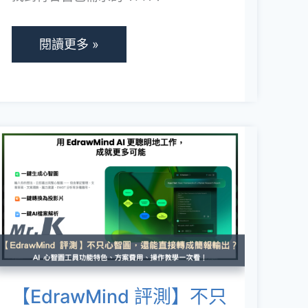
各
家
閱讀更多 »
VPN
特
色、
費
【EdrawMind
用、
評
使
測】
用
不
情
只
境
心
比
智
【EdrawMind 評測】不只
較