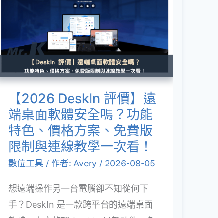
DeskIn
評
價】
遠
端
桌
【2026 DeskIn 評價】遠
面
端桌面軟體安全嗎？功能
軟
特色、價格方案、免費版
體
限制與連線教學一次看！
安
數位工具
/ 作者:
Avery
/
2026-08-05
全
想遠端操作另一台電腦卻不知從何下
嗎？
手？DeskIn 是一款跨平台的遠端桌面
功