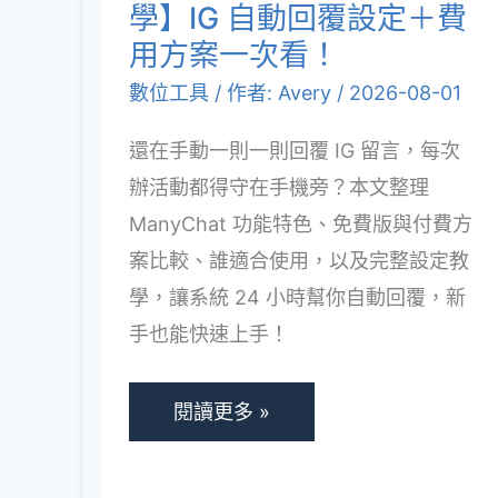
回
學】IG 自動回覆設定＋費
業
覆
用方案一次看！
都
設
適
數位工具
/ 作者:
Avery
/
2026-08-01
定
用！
還在手動一則一則回覆 IG 留言，每次
＋
辦活動都得守在手機旁？本文整理
費
ManyChat 功能特色、免費版與付費方
用
案比較、誰適合使用，以及完整設定教
方
學，讓系統 24 小時幫你自動回覆，新
案
手也能快速上手！
一
次
看！
閱讀更多 »