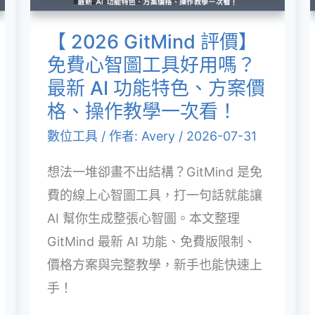
免
幕
費
【 2026 GitMind 評價】
一
心
免費心智圖工具好用嗎？
次
智
最新 AI 功能特色、方案價
搞
圖
格、操作教學一次看！
懂！
工
數位工具
/ 作者:
Avery
/
2026-07-31
具
想法一堆卻畫不出結構？GitMind 是免
好
費的線上心智圖工具，打一句話就能讓
用
AI 幫你生成整張心智圖。本文整理
嗎？
GitMind 最新 AI 功能、免費版限制、
最
價格方案與完整教學，新手也能快速上
新
手！
AI
功