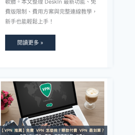
軟體。本文整理 DeskIn 最新功能、免
能
費版限制、費用方案與完整連線教學，
特
新手也能輕鬆上手！
色、
價
格
閱讀更多 »
方
案、
免
費
【
版
2026
限
VPN
制
推
與
薦】
連