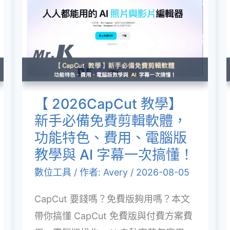
2026CapCut
教
學】
新
手
必
【 2026CapCut 教學】
備
新手必備免費剪輯軟體，
免
功能特色、費用、電腦版
費
教學與 AI 字幕一次搞懂！
剪
數位工具
/ 作者:
Avery
/
2026-08-05
輯
CapCut 要錢嗎？免費版夠用嗎？本文
軟
帶你搞懂 CapCut 免費版與付費方案費
體，