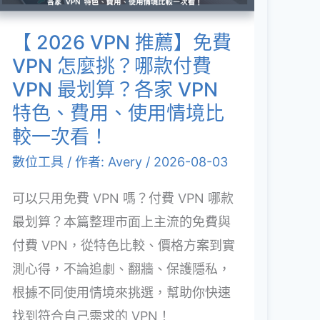
免
線
費
【 2026 VPN 推薦】免費
教
VPN
VPN 怎麼挑？哪款付費
學
怎
VPN 最划算？各家 VPN
一
麼
特色、費用、使用情境比
次
挑？
較一次看！
看！
哪
數位工具
/ 作者:
Avery
/
2026-08-03
款
可以只用免費 VPN 嗎？付費 VPN 哪款
付
最划算？本篇整理市面上主流的免費與
費
付費 VPN，從特色比較、價格方案到實
VPN
測心得，不論追劇、翻牆、保護隱私，
最
根據不同使用情境來挑選，幫助你快速
划
找到符合自己需求的 VPN！
算？