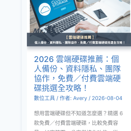
雲
端
硬
碟
推
薦：
2026 雲端硬碟推薦：個
個
人備份、資料隱私、團隊
人
協作，免費／付費雲端硬
備
碟挑選全攻略！
份、
數位工具
/ 作者:
Avery
/
2026-08-04
資
想用雲端硬碟但不知道怎麼選？精選 6
料
款免費／付費雲端硬碟，比較免費容
隱