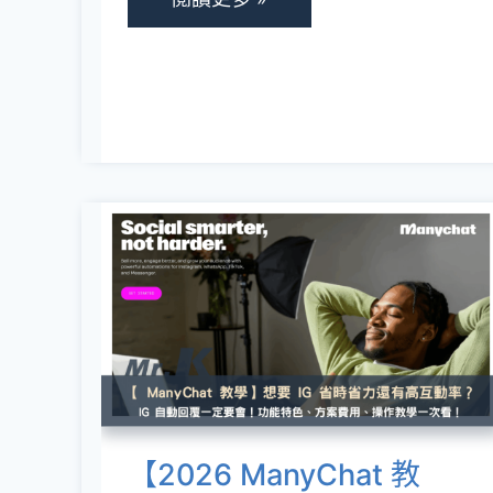
管
理
器
一
次
比
【2026
較，
ManyChat
個
教
人、
學】
家
IG
庭
自
到
動
【2026 ManyChat 教
企