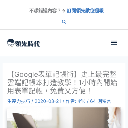
跳
不想錯過內容？→
訂閱領先數位週報
至
內
容
主
選
單
【Google表單記帳術】史上最完整
雲端記帳本打造教學！1小時內開始
用表單記帳，免費又方便！
生產力技巧
/
2020-03-21
/ 作者:
老K
/
64 則留言