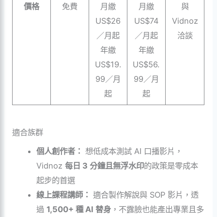
價格
免費
月繳
月繳
與
US$26
US$74
Vidnoz
／月起
／月起
洽談
年繳
年繳
US$19.
US$56.
99／月
99／月
起
起
適合族群
個人創作者：
想低成本測試 AI 口播影片，
Vidnoz
每日 3 分鐘且無浮水印
的政策是零成本
起步的首選
線上課程講師：
適合製作解說與 SOP 影片，透
過
1,500+ 種 AI 替身
，不露臉也能產出專業且多