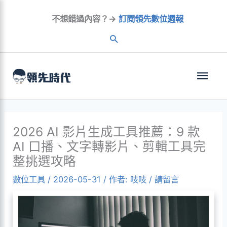
跳
不想錯過內容？→
訂閱領先數位週報
至
內
容
主
選
單
2026 AI 影片生成工具推薦：9 款
AI 口播、文字轉影片、剪輯工具完
整挑選攻略
數位工具
/
2026-05-31
/ 作者:
吱吱
/
請留言