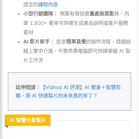
語言的
課程內容
小型行銷團隊：
預算有限但需
量產商業影片
，內
建 2,800+ 範本可快速生成產品說明或客戶服務
素材
AI 影片新手：
追求
簡單直覺
的操作流程，透過純
線上繁中介面，不需昂貴電腦即可快速掌握 AI 製
片工作流
延伸閱讀：
【Vidnoz AI 評測】AI 替身＋智慧剪
輯，用 AI 快速製片的未來真的來了？
AI 智慧分身製片