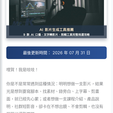
最後更新時間： 2026 年 07 月 31 日
哩賀！我是吱吱！
你是不是常常遇到這種情況：明明想做一支影片，結果
光是想到要寫腳本、找素材、錄旁白、上字幕、剪畫
面，就已經先心累；或者想做一支課程介紹、產品說
明、社群短影音，卻卡在不想出鏡、不會剪輯，也沒有