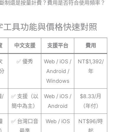
斷制還是按量計費？費用是否符合使用頻率？
轉文字工具功能與價格快速對照
度
中文支援
支援平台
費用
次
✅ 優秀
Web / iOS /
NT$1,392/
 分
Android /
年
Windows
鐘/
✅ 支援（以
Web / iOS /
$8.33/月
簡中為主）
Android
（年付）
鐘
✅ 台灣口音
Web / iOS
NT$96/時
）
最準
起