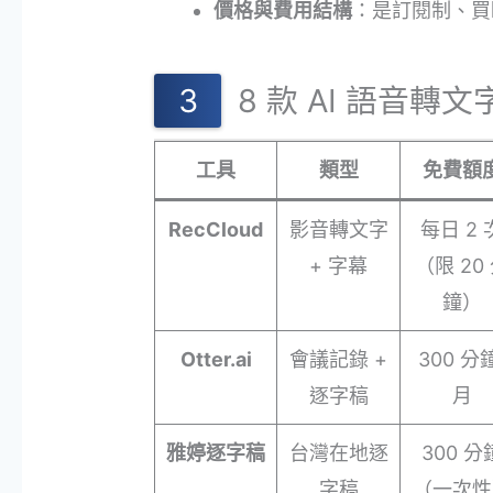
價格與費用結構
：是訂閱制、買
8 款 AI 語音
工具
類型
免費額
RecCloud
影音轉文字
每日 2 
+ 字幕
（限 20
鐘）
Otter.ai
會議記錄 +
300 分
逐字稿
月
雅婷逐字稿
台灣在地逐
300 分
字稿
（一次性