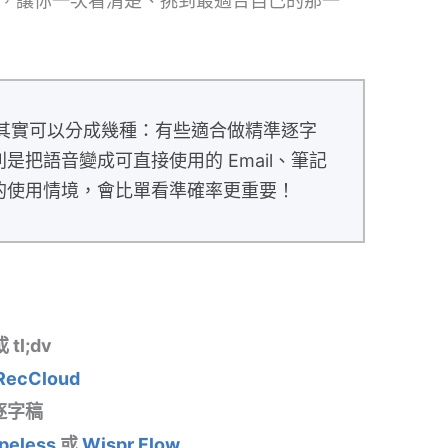
，讓你一次看清楚、挑到最適合自己的那一
具其實可以分成幾種：有些適合做精準逐字
把語音變成可直接使用的 Email、筆記
的使用情境，會比單看準確率更重要！
或 tl;dv
RecCloud
逐字稿
peless
或
Wispr Flow