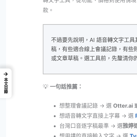
轉文字工具，從功能、價格到使用情境
款。
不過要先說明，AI 語音轉文字工
稿，有些適合線上會議記錄，有些則是
或文章草稿。選工具前，先釐清你
→
本文目錄
💡
一句話推薦：
想整理會議記錄 → 選
Otter.ai 
想語音轉文字直接上字幕 → 選
台灣口音逐字稿最準 → 選
雅婷
想用講的直接輸入文字 → 選
Ty