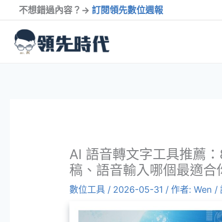
跳
不想錯過內容？→
訂閱領先數位週報
至
內
容
AI 語音轉文字工具推薦
稿、語音輸入哪個最適合
數位工具
/
2026-05-31
/ 作者:
Wen
/