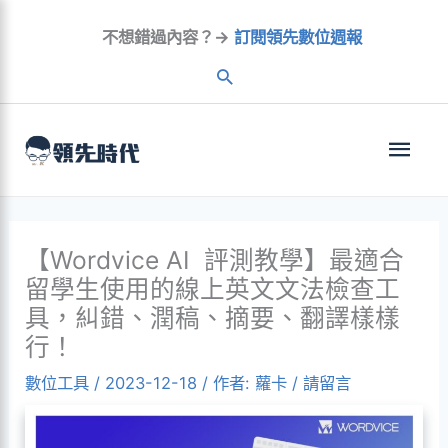
跳
不想錯過內容？→
訂閱領先數位週報
至
內
容
主
選
單
【Wordvice AI 評測教學】最適合
留學生使用的線上英文文法檢查工
具，糾錯、潤稿、摘要、翻譯樣樣
行！
數位工具
/
2023-12-18
/ 作者:
蘿卡
/
請留言