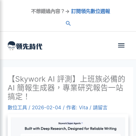
跳
不想錯過內容？→
訂閱領先數位週報
至
內
容
主
選
單
【Skywork AI 評測】上班族必備的
AI 簡報生成器，專業研究報告一站
搞定！
數位工具
/
2026-02-04
/ 作者:
Vita
/
請留言