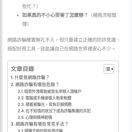
些忙？）
如果真的不小心受害了怎麼辦？
（補救流程整
理）
網路詐騙確實無孔不入，但只要建立正確的防詐意識、
搭配好用工具，就能讓自己在網路世界裡安心不少。
文章目錄
什麼是網路詐騙？
網路詐騙有哪些危險？
個資外洩導致被冒名申辦人頭帳戶
電腦或手機被植入勒索軟體
積蓄被騙光，背負巨額債務
在不知情的狀況下成為詐騙集團的共犯
心理與精神創傷
網路詐騙有哪些常見手法？
穩賺不賠的假投資詐騙