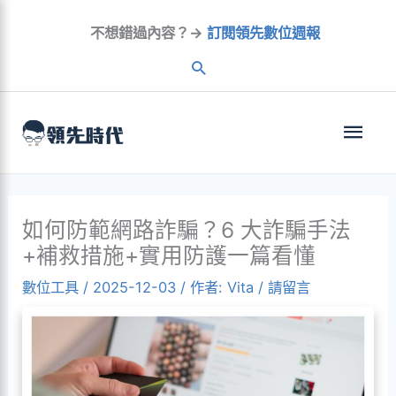
跳
不想錯過內容？→
訂閱領先數位週報
至
內
容
主
選
單
如何防範網路詐騙？6 大詐騙手法
+補救措施+實用防護一篇看懂
數位工具
/
2025-12-03
/ 作者:
Vita
/
請留言