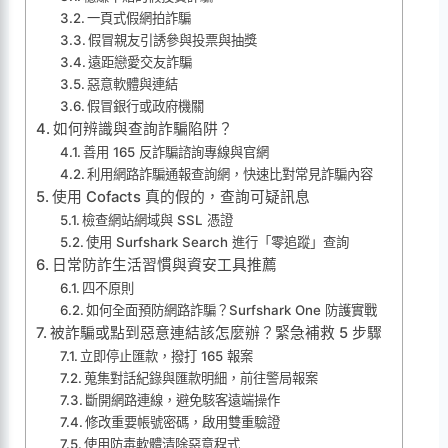
一頁式假網拍詐騙
假冒親友引誘參與投票與抽獎
遠距戀愛交友詐騙
惡意軟體與連結
假冒銀行或政府機關
如何辨識與查詢詐騙陷阱？
善用 165 反詐騙諮詢專線與官網
利用網路詐騙通報查詢網，快速比對常見詐騙內容
使用 Cofacts 真的假的，查詢可疑訊息
檢查網站網域與 SSL 憑證
使用 Surfshark Search 進行「零追蹤」查詢
日常防詐生活習慣與資安工具推薦
四不原則
如何全面預防網路詐騙？Surfshark One 防護實戰
被詐騙或點到惡意連結該怎麼辦？緊急補救 5 步驟
立即停止匯款，撥打 165 報案
蒐集對話紀錄與匯款明細，前往警局報案
斷開網路連線，避免駭客遠端操作
修改重要帳號密碼，啟用雙重驗證
使用防毒軟體清除惡意程式