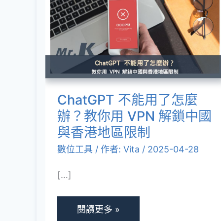
不
能
用
了
怎
麼
ChatGPT 不能用了怎麼
辦？
辦？教你用 VPN 解鎖中國
教
與香港地區限制
你
數位工具
/ 作者:
Vita
/
2025-04-28
用
[…]
VPN
解
鎖
閱讀更多 »