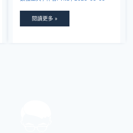
方
級
位
閱讀更多 »
AI
智
慧
助
理，
讓
工
作
效
率
翻
倍！