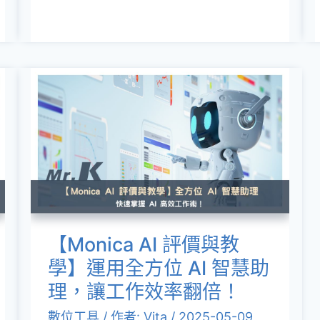
從
零
追
蹤
【Monica
到
AI
強
評
加
價
密，
與
資
教
訊
學】
【Monica AI 評價與教
安
運
學】運用全方位 AI 智慧助
全
用
理，讓工作效率翻倍！
再
全
升
數位工具
/ 作者:
Vita
/
2025-05-09