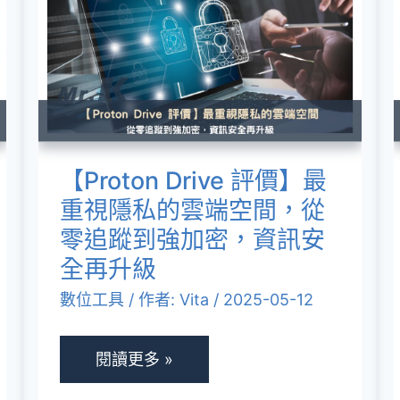
Drive
評
價】
最
重
視
【Proton Drive 評價】最
隱
重視隱私的雲端空間，從
私
零追蹤到強加密，資訊安
的
全再升級
雲
數位工具
/ 作者:
Vita
/
2025-05-12
端
空
閱讀更多 »
間，