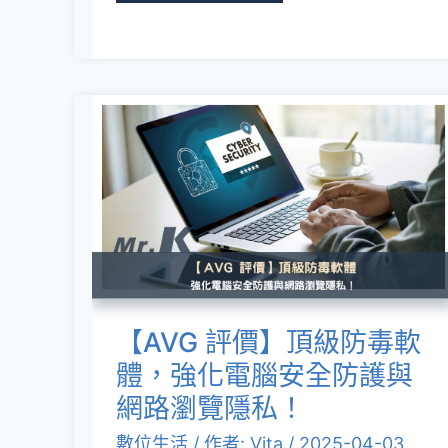
中
國
與
香
【AVG
港
評
地
價】
區
頂
限
級
制
防
毒
【AVG 評價】頂級防毒軟
軟
體，強化電腦安全防護與
體，
網路瀏覽隱私！
強
數位生活
/ 作者:
Vita
/
2025-04-03