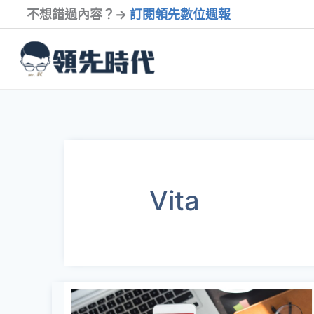
跳
不想錯過內容？→
訂閱領先數位週報
至
內
容
Vita
ChatGPT