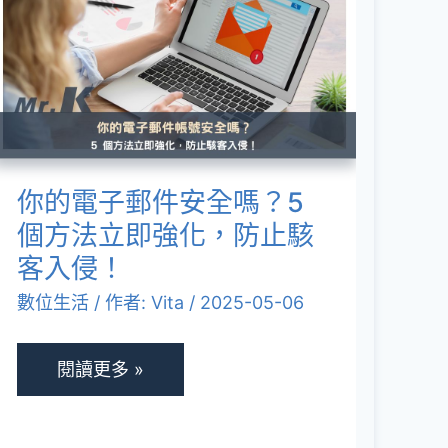
的
電
子
郵
件
安
你的電子郵件安全嗎？5
全
個方法立即強化，防止駭
嗎？
客入侵！
5
數位生活
/ 作者:
Vita
/
2025-05-06
個
方
閱讀更多 »
法
立