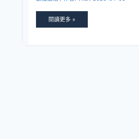
化
電
閱讀更多 »
腦
安
全
防
護
與
網
路
瀏
覽
隱
私！