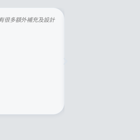
有很多額外補充及設計
起初會想上這堂課是因為隨
最有收穫的是 Notion
Notion，還下單了 No
Hannah Chiu
老師們用心，課程內容